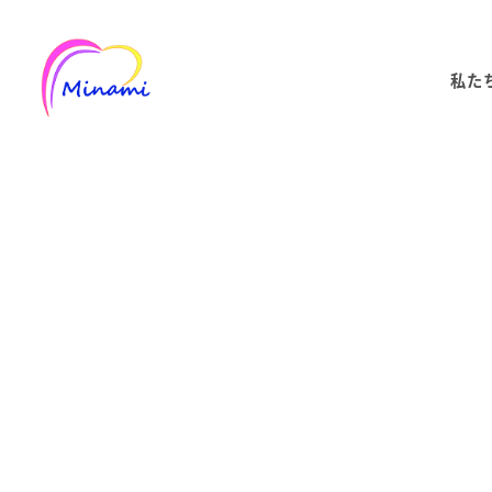
メ
イ
私た
ン
コ
ン
テ
ン
ツ
へ
移
動