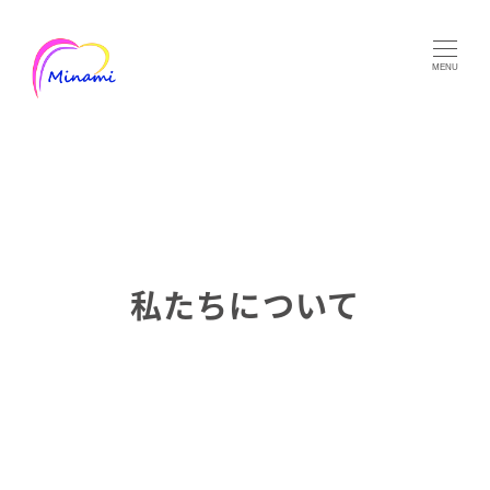
メ
イ
MENU
ン
コ
ン
テ
ン
ツ
へ
私たちについて
移
動