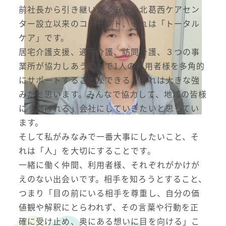
前社長から引き継いだ、みなみ北葛西ケアセン
ター設立以来のコンセプト、それは「トータル
ケア」です。
居宅介護支援、通所介護、訪問介護、３つの事
業所が協力しあうことで1人の利用者様を多角的
にサポートすることができる、それは大きな強
みだと思います。みんなで協力して、地域の皆様
に「選ばれる」会社にしていきたいと思ってい
ます。
そして私がみなみで一番大事にしたいこと、そ
れは「人」を大切にすることです。
一緒に働く仲間、利用者様、それぞれがかけが
えのない出会いです。相手を知ろうとすること、
つまり「目の前にいる相手を尊重し、自分の価
値観や解釈にとらわれず、その言葉や行動を正
確に受け止め、奥にある想いに目を向ける」こ