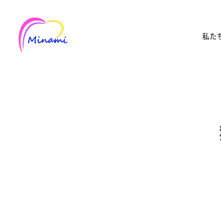
メ
イ
私た
ン
コ
ン
テ
ン
ツ
へ
移
動